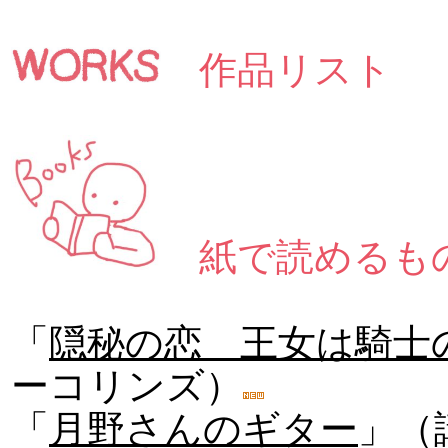
作品リスト
紙で読めるも
「
隠秘の恋 王女は騎士
ーコリンズ）
「
月野さんのギター
」（