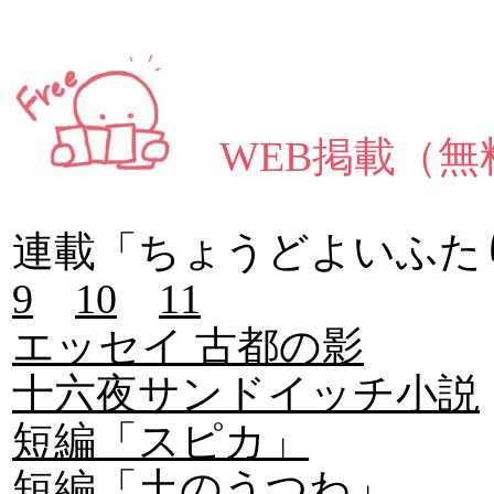
WEB掲載（無
連載「ちょうどよいふた
9
10
11
エッセイ 古都の影
十六夜サンドイッチ小説
短編「スピカ」
短編「土のうつわ」