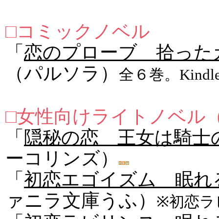
□コミックノベル
「
恋のプローブ 拾った
（パルソラ）
全６巻。Kind
□女性向けライトノベル
「
隠秘の恋 王女は騎士
ーコリンズ）
「
初恋エゴイズム 眠れ
ァニラ文庫うふ）
※初恋ラ