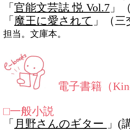
「
官能文芸誌 悦 Vol.7
」
「
魔王に愛されて
」（
担当。文庫本。
電子書籍（Kin
□一般小説
「
月野さんのギター
」(