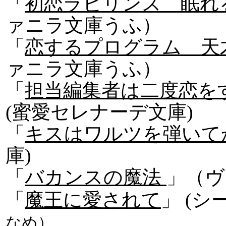
「
初恋ラビリンス 眠れ
ァニラ文庫うふ）
「
恋するプログラム 天
ァニラ文庫うふ）
「
担当編集者は二度恋を
(蜜愛セレナーデ文庫)
「
キスはワルツを弾いて
庫)
「
バカンスの魔法
」（ヴ
「
魔王に愛されて
」 (
なめ）