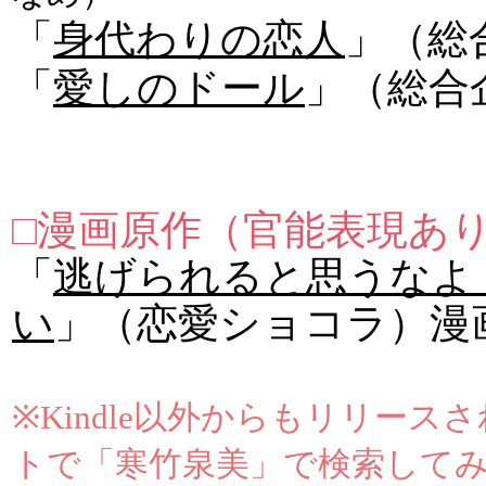
「
身代わりの恋人
」（
「
愛しのドール
」（総
□漫画原作（官能表現あ
「
逃げられると思うなよ
い
」（恋愛ショコラ）漫
※Kindle以外からもリリー
トで「寒竹泉美」で検索して